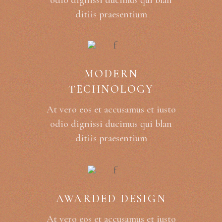
odio dignissi ducimus qui blan
ditiis praesentium
MODERN
TECHNOLOGY
At vero eos et accusamus et iusto
odio dignissi ducimus qui blan
ditiis praesentium
AWARDED DESIGN
At vero eos et accusamus et iusto