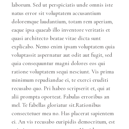
laborum. Sed ut perspiciatis unde omnis iste
natus error sit voluptatem accusantium
doloremque laudantium, totam rem aperiam,
eaque ipsa quaeab illo inventore veritatis et
quasi architecto beatae vitae dicta sunt
explicabo. Nemo enim ipsam voluptatem quia
voluptassit aspernatur aut odit aut fugit, sed
quia consequuntur magni dolores eos qui
ratione voluptatem sequi nesciunt. Vis prima
minimum repudiandae ei, te exerci eruditi
recusabo quo. Pri habeo scripserit et, qui at
alii prompta oporteat. Fabulas erroribus an
mel. Te fabellas gloriatur sit.Rationibus
consectetuer mea no. Has placerat sapientem
ei. An vis recusabo euripidis democritum, est